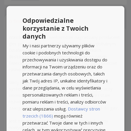
Odpowiedzialne
O firmie
Oferty
Opinie
korzystanie z Twoich
danych
Wazdan to uznany i wielokrotnie nagradzany producent
gier przeglądarkowych (HTML5) o zasięgu globalnym.
My i nasi partnerzy używamy plików
Działamy na ponad 20 uregulowanych rynkach,
cookie i podobnych technologii do
dostarczając rozrywkę milionom graczy na całym
przechowywania i uzyskiwania dostępu do
świecie. Nasze portfolio liczy ponad 150 gier i obecnie
informacji na Twoim urządzeniu oraz do
rośnie w tempie 18+ tytułów rocznie.
przetwarzania danych osobowych, takich
jak Twój adres IP, unikalne identyfikatory i
Swój sukces zawdzięczamy stałemu poszukiwaniu i
dane przeglądania, w celu wyświetlania
systematycznemu dostarczaniu ważnych dla graczy
spersonalizowanych reklam i treści,
innowacji. Za każdą z nich stoi doświadczony i stale
rozwijający się zespół utalentowanych i
pomiaru reklam i treści, analizy odbiorców
zaangażowanych ludzi, których połączyła pasja do gier.
oraz ulepszania usług.
Dostawcy stron
trzecich (1866)
mogą również
Jest nas już ponad 150 i nieustannie poszukujemy
przetwarzać Twoje dane w tych i innych
nowych talentów.
celach, w tym wykorzystywać precyzyjne