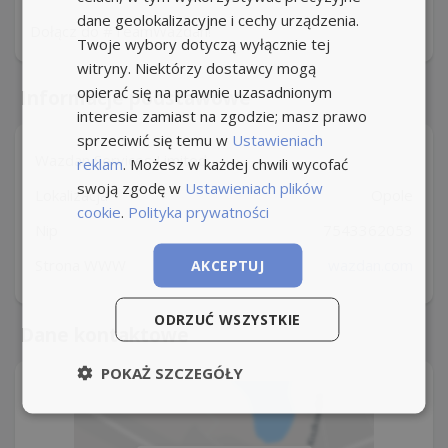
dane geolokalizacyjne i cechy urządzenia.
Dołącz do #TeamWazdan!
Twoje wybory dotyczą wyłącznie tej
witryny. Niektórzy dostawcy mogą
opierać się na prawnie uzasadnionym
Informacje podstawowe
interesie zamiast na zgodzie; masz prawo
sprzeciwić się temu w
Ustawieniach
Wazdan Services Limited
reklam
. Możesz w każdej chwili wycofać
swoją zgodę w
Ustawieniach plików
Lokalizacja
Opole
cookie
.
Polityka prywatności
Nip
7543362053
Strona WWW
AKCEPTUJ
wazdan.com
ODRZUĆ WSZYSTKIE
Dane kontaktowe
POKAŻ SZCZEGÓŁY